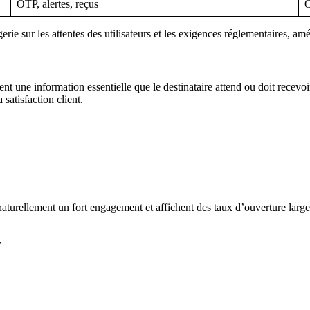
OTP, alertes, reçus
O
e sur les attentes des utilisateurs et les exigences réglementaires, améli
nt une information essentielle que le destinataire attend ou doit recevoi
 satisfaction client.
t naturellement un fort engagement et affichent des taux d’ouverture lar
r