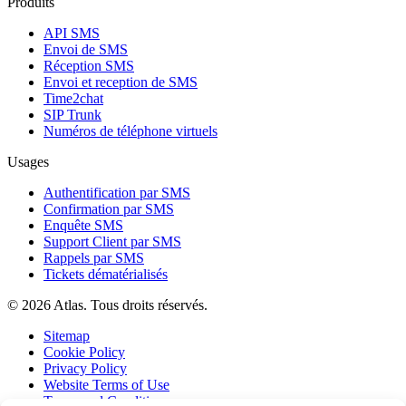
Produits
API SMS
Envoi de SMS
Réception SMS
Envoi et reception de SMS
Time2chat
SIP Trunk
Numéros de téléphone virtuels
Usages
Authentification par SMS
Confirmation par SMS
Enquête SMS
Support Client par SMS
Rappels par SMS
Tickets dématérialisés
© 2026 Atlas. Tous droits réservés.
Sitemap
Cookie Policy
Privacy Policy
Website Terms of Use
Terms and Conditions