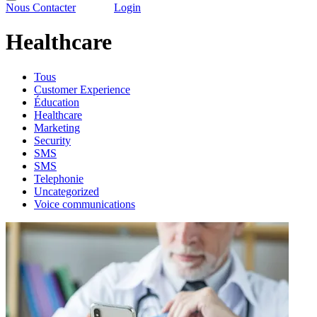
Nous Contacter
Login
Healthcare
Tous
Customer Experience
Éducation
Healthcare
Marketing
Security
SMS
SMS
Telephonie
Uncategorized
Voice communications