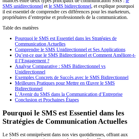
nuances entre deux types principaux de communication SMS :
le
SMS unidirectionnel
et
le SMS bidirectionnel
, et explique pourquoi
il est essentiel de comprendre ces différences pour les marketeurs,
propriétaires d’entreprise et professionnels de la communication.
Table des matières
Pourquoi le SMS est Essentiel dans les Stratégies de
Communication Actuelles
Comprendre le SMS Unidirectionnel et Ses Applications
Qu’est-ce que le SMS Bidirectionnel et Comment Améliore-t-
il l’Engagement ?
Analyse Comparative : SMS Bidirectionnel vs
Unidirectionnel
Exemples Concrets de Succès avec le SMS Bidirectionnel
Meilleures Pratiques pour Mettre en Œuvre le SMS
Bidirectionnel
L’Avenir du SMS dans la Communication d’Entreprise
Conclusion et Prochaines Étapes
Pourquoi le SMS est Essentiel dans les
Stratégies de Communication Actuelles
Le SMS est omniprésent dans nos vies quotidiennes, offrant aux